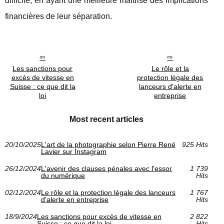
difficile, en ayant une meilleure maîtrise des implications
financières de leur séparation.
Les sanctions pour
Le rôle et la
excès de vitesse en
protection légale des
Suisse : ce que dit la
lanceurs d'alerte en
loi
entreprise
Most recent articles
20/10/2025
L'art de la photographie selon Pierre René
925 Hits
Lavier sur Instagram
26/12/2024
L'avenir des clauses pénales avec l'essor
1 739
du numérique
Hits
02/12/2024
Le rôle et la protection légale des lanceurs
1 767
d'alerte en entreprise
Hits
18/9/2024
Les sanctions pour excès de vitesse en
2 822
Suisse : ce que dit la loi
Hits